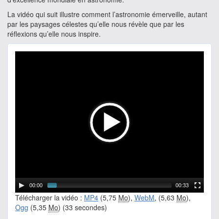
La vidéo qui suit illustre comment l’astronomie émerveille, autant
par les paysages célestes qu’elle nous révèle que par les
réflexions qu’elle nous inspire.
00:00
00:33
Télécharger la vidéo :
MP4
(5,75
Mo
),
WebM
, (5,63
Mo
),
Ogg
(5,35
Mo
) (33 secondes)