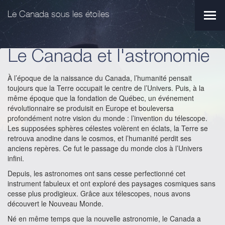
Aller
Aller
au
au
Le Canada sous les étoiles
Men
menu
contenu
princ
principal
principal
Le Canada et l'astronomie
À l’époque de la naissance du Canada, l’humanité pensait
toujours que la Terre occupait le centre de l’Univers. Puis, à la
même époque que la fondation de Québec, un événement
révolutionnaire se produisit en Europe et bouleversa
profondément notre vision du monde : l’invention du télescope.
Les supposées sphères célestes volèrent en éclats, la Terre se
retrouva anodine dans le cosmos, et l’humanité perdit ses
anciens repères. Ce fut le passage du monde clos à l’Univers
infini.
Depuis, les astronomes ont sans cesse perfectionné cet
instrument fabuleux et ont exploré des paysages cosmiques sans
cesse plus prodigieux. Grâce aux télescopes, nous avons
découvert le Nouveau Monde.
Né en même temps que la nouvelle astronomie, le Canada a