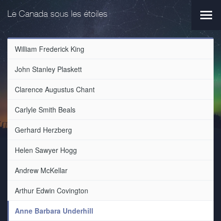
Aller
Aller
au
au
Le Canada sous les étoiles
Men
menu
contenu
princ
principal
principal
William Frederick King
John Stanley Plaskett
Clarence Augustus Chant
Carlyle Smith Beals
Gerhard Herzberg
Helen Sawyer Hogg
Andrew McKellar
Arthur Edwin Covington
Anne Barbara Underhill