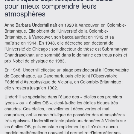
pour mieux comprendre leurs
atmosphères
Anne Barbara Underhill naît en 1920 à Vancouver, en Colombie-
Britannique. Elle obtient de l'Université de la Colombie-
Britannique, à Vancouver, son baccalauréat en 1942 et sa
maîtrise en 1944. En 1948, elle décroche son doctorat de
l'Université de Chicago ; son directeur de thèse est Subramanyan
Chandrasekhar, une sommité dans le domaine des trous noirs et
prix Nobel de physique de 1983.
En 1948, Underhill effectue un stage postdoctoral à l'Observatoire
de Copenhague, au Danemark, puis elle joint l'Observatoire
Fédéral d'Astrophysique de Victoria, en Colombie-Britannique ;
elle y restera jusqu'en 1962.
Underhill se spécialise dans l'étude des « étoiles des premiers
types » ou « étoiles OB », c'est-à-dire les étoiles bleues très
chaudes. Ces étoiles, nouvellement découvertes et mal
comprises, ont la caractéristique de posséder des atmosphères
très épaisses. Underhill collecte plusieurs données à Victoria sur
les étoiles OB, puis constate rapidement qu'il n'existe aucun
modèle mathématique pouvant lui permettre d'interpréter ses